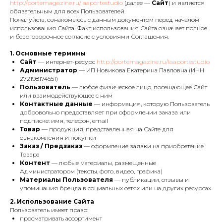
http://portemagazine.ru/laaportestudio
(далее —
Сайт
) и является
обязательным для всех Пользователей.
Пожалуйста, ознакомьтесь с данным документом перед началом
использования Сайта. Факт использования Сайта означает полное
и безоговорочное согласие с условиями Соглашения.
1. Основные термины
Сайт
— интернет-ресурс
http://portemagazine.ru/laaportestudio
Администратор
— ИП Новикова Екатерина Павловна (ИНН
272198174551)
Пользователь
— любое физическое лицо, посещающее Сайт
или взаимодействующее с ним
Контактные данные
— информация, которую Пользователь
добровольно предоставляет при оформлении заказа или
подписке: имя, телефон, email
Товар
— продукция, представленная на Сайте для
ознакомления и покупки
Заказ / Предзаказ
— оформление заявки на приобретение
Товара
Контент
— любые материалы, размещённые
Администратором (тексты, фото, видео, графика)
Материалы Пользователя
— публикации, отзывы и
упоминания бренда в социальных сетях или на других ресурсах
2. Использование Сайта
Пользователь имеет право:
просматривать ассортимент