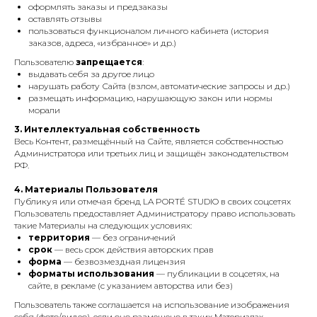
оформлять заказы и предзаказы
оставлять отзывы
пользоваться функционалом личного кабинета (история
заказов, адреса, «избранное» и др.)
Пользователю
запрещается
:
выдавать себя за другое лицо
нарушать работу Сайта (взлом, автоматические запросы и др.)
размещать информацию, нарушающую закон или нормы
морали
3. Интеллектуальная собственность
Весь Контент, размещённый на Сайте, является собственностью
Администратора или третьих лиц и защищён законодательством
РФ.
4. Материалы Пользователя
Публикуя или отмечая бренд LA PORTÉ STUDIO в своих соцсетях
Пользователь предоставляет Администратору право использовать
такие Материалы на следующих условиях:
территория
— без ограничений
срок
— весь срок действия авторских прав
форма
— безвозмездная лицензия
форматы использования
— публикации в соцсетях, на
сайте, в рекламе (с указанием авторства или без)
Пользователь также соглашается на использование изображения
себя (фото/видео), если оно размещено в таких Материалах.