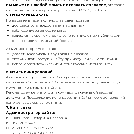
Вы можете в любой момент отозвать согласие
, отправив
письмо на электронную почту:
n
ovikova.ek02@gmail.com
5. Ответственность
Пользователь несёт полную ответственность за:
достоверность предоставленных данных
соблюдение законодательства
содержание своих Материалов (в том числе при публикации
отзывов или упоминаний бренда)
Администратор имеет право:
удалять Материалы, нарушающие правила
ограничивать доступ к Сайту при нарушении Соглашения
использовать технические и юридические меры защиты
6. Изменения условий
Администратор вправе в любое время изменять условия
настоящего Соглашения. Обновлённая версия вступает в силу с
момента публикации на Сайте.
Рекомендуем регулярно знакомиться с актуальной версией
документа. Продолжение использования Сайта после обновлений
означает ваше согласие с ними.
7. Контакты
Администратор сайта:
ИП Новикова Екатерина Павловна
ИНН: 272198174551
ОГРНИП: 325237500255872
Телефон: +7 (989) 831-03-99